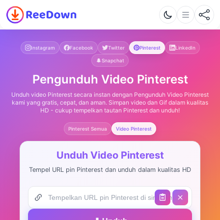
Instagram
Facebook
Twitter
Pinterest
LinkedIn
Snapchat
Pengunduh Video Pinterest
Unduh video Pinterest secara instan dengan Pengunduh Video Pinterest
kami yang gratis, cepat, dan aman. Simpan video dan Gif dalam kualitas
HD - cukup tempelkan tautan Pinterest dan unduh!
Pinterest Semua
Video Pinterest
Unduh Video Pinterest
Tempel URL pin Pinterest dan unduh dalam kualitas HD