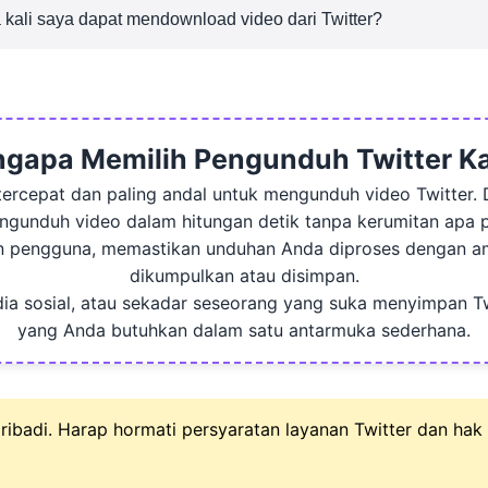
uk menyimpan semua konten media Twitter favorit Anda, ba
kali saya dapat mendownload video dari Twitter?
berapa kali Anda dapat mengunduh video, GIF, dan foto Twi
gapa Memilih Pengunduh Twitter K
ercepat dan paling andal untuk mengunduh video Twitter. 
gunduh video dalam hitungan detik tanpa kerumitan apa 
n pengguna, memastikan unduhan Anda diproses dengan ama
dikumpulkan atau disimpan.
ia sosial, atau sekadar seseorang yang suka menyimpan Tw
yang Anda butuhkan dalam satu antarmuka sederhana.
ribadi. Harap hormati persyaratan layanan Twitter dan h