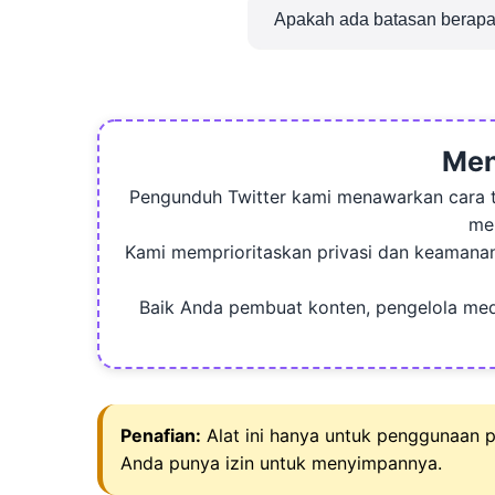
Twitter. Sangat mudah unt
Apakah ada batasan berapa 
pengunduh kami.
Tidak, Tidak ada batasan 
minggu, bulan, atau tahun!
Men
Pengunduh Twitter kami menawarkan cara t
men
Kami memprioritaskan privasi dan keamana
Baik Anda pembuat konten, pengelola med
Penafian:
Alat ini hanya untuk penggunaan p
Anda punya izin untuk menyimpannya.