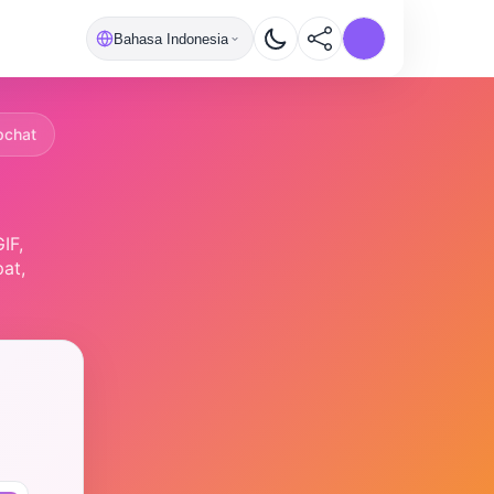
Bahasa Indonesia
pchat
IF,
at,