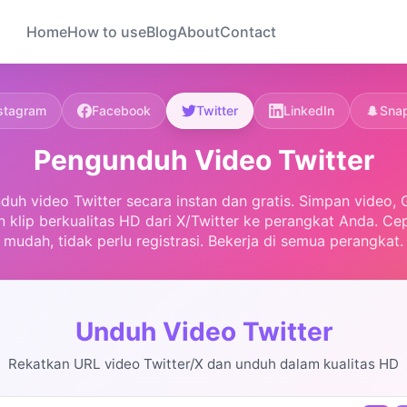
Home
How to use
Blog
About
Contact
stagram
Facebook
Twitter
LinkedIn
Sna
Pengunduh Video Twitter
duh video Twitter secara instan dan gratis. Simpan video, G
n klip berkualitas HD dari X/Twitter ke perangkat Anda. Cep
mudah, tidak perlu registrasi. Bekerja di semua perangkat.
Unduh Video Twitter
Rekatkan URL video Twitter/X dan unduh dalam kualitas HD