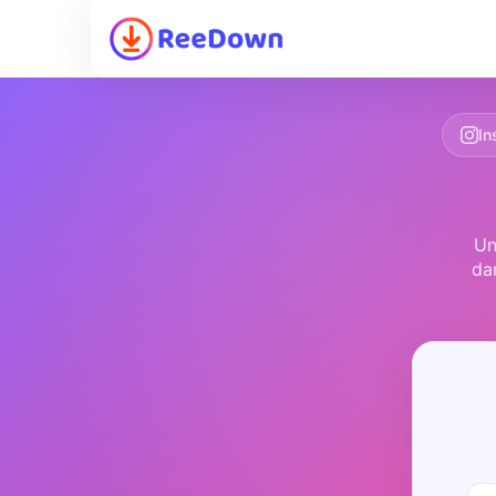
In
Un
da