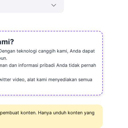
ik online atau melalui
tter Anda dalam sehari,
ami?
Dengan teknologi canggih kami, Anda dapat
pun.
n dan informasi pribadi Anda tidak pernah
itter video, alat kami menyediakan semua
ak pembuat konten. Hanya unduh konten yang