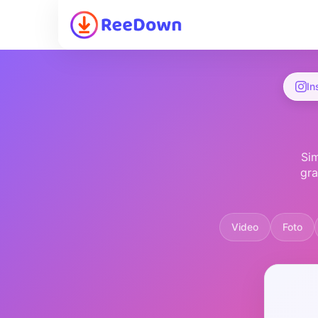
In
Sim
gra
Video
Foto