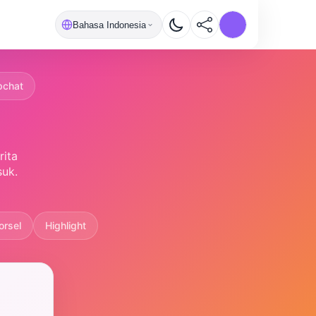
Bahasa Indonesia
pchat
rita
suk.
orsel
Highlight