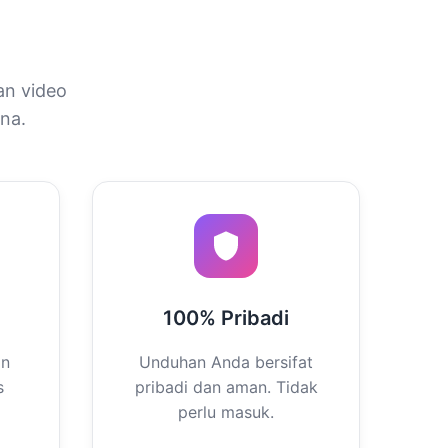
an video
na.
100% Pribadi
an
Unduhan Anda bersifat
s
pribadi dan aman. Tidak
perlu masuk.