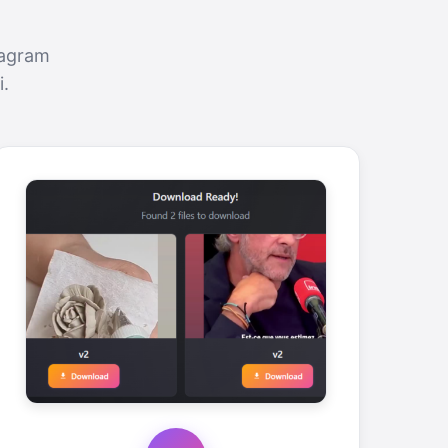
tagram
i.