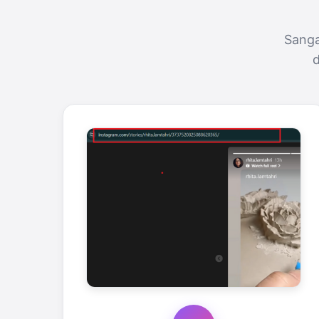
Sanga
d