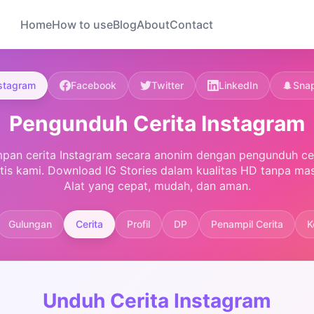
Home
How to use
Blog
About
Contact
stagram
Facebook
Twitter
LinkedIn
Sna
Pengunduh Cerita Instagram
pan cerita Instagram secara anonim dengan pengunduh ce
tis kami. Download IG Stories dalam kualitas HD tanpa ma
Alat yang cepat, mudah, dan aman.
Gulungan
Cerita
Profil
DP
Penampil Cerita
K
Unduh Cerita Instagram