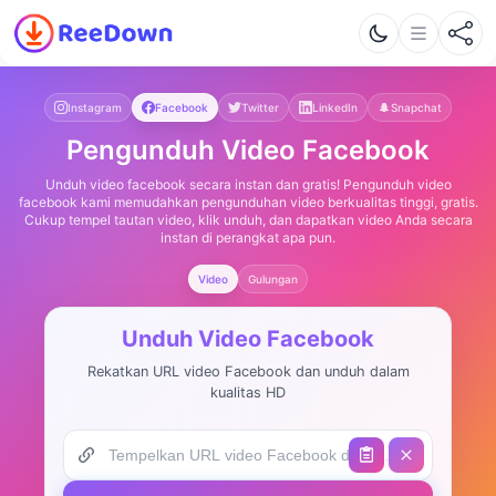
Instagram
Facebook
Twitter
LinkedIn
Snapchat
Pengunduh Video Facebook
Unduh video facebook secara instan dan gratis! Pengunduh video
facebook kami memudahkan pengunduhan video berkualitas tinggi, gratis.
Cukup tempel tautan video, klik unduh, dan dapatkan video Anda secara
instan di perangkat apa pun.
Video
Gulungan
Unduh Video Facebook
Rekatkan URL video Facebook dan unduh dalam
kualitas HD