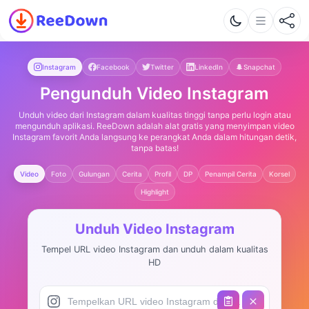
Instagram
Facebook
Twitter
LinkedIn
Snapchat
Pengunduh Video Instagram
Unduh video dari Instagram dalam kualitas tinggi tanpa perlu login atau
mengunduh aplikasi. ReeDown adalah alat gratis yang menyimpan video
Instagram favorit Anda langsung ke perangkat Anda dalam hitungan detik,
tanpa batas!
Video
Foto
Gulungan
Cerita
Profil
DP
Penampil Cerita
Korsel
Highlight
Unduh Video Instagram
Tempel URL video Instagram dan unduh dalam kualitas
HD