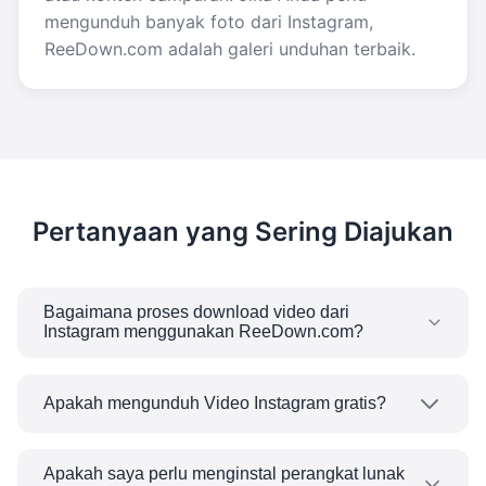
mengunduh banyak foto dari Instagram,
ReeDown.com adalah galeri unduhan terbaik.
Pertanyaan yang Sering Diajukan
Bagaimana proses download video dari
Instagram menggunakan ReeDown.com?
Yang perlu Anda lakukan hanyalah menyalin URL
video Instagram, memasukkannya ke dalam
Apakah mengunduh Video Instagram gratis?
pengunduh di ReeDown.com, dan tekan tombol
Ya, pengunduh ReeDown sepenuhnya gratis.
untuk mengunduhnya. Video Anda akan diunduh
Anda tidak akan pernah menemukan biaya
Apakah saya perlu menginstal perangkat lunak
ke perangkat Anda dalam hitungan detik dan