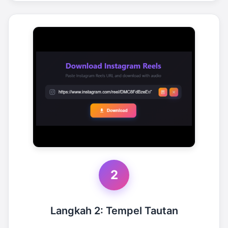
2
Langkah 2: Tempel Tautan