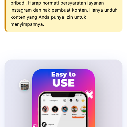
pribadi. Harap hormati persyaratan layanan
Instagram dan hak pembuat konten. Hanya unduh
konten yang Anda punya izin untuk
menyimpannya.