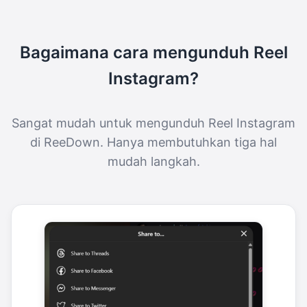
Bagaimana cara mengunduh Reel
Instagram?
Sangat mudah untuk mengunduh Reel Instagram
di ReeDown. Hanya membutuhkan tiga hal
mudah langkah.