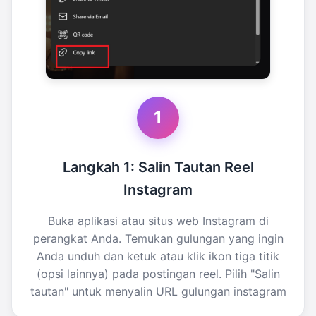
1
Langkah 1: Salin Tautan Reel
Instagram
Buka aplikasi atau situs web Instagram di
perangkat Anda. Temukan gulungan yang ingin
Anda unduh dan ketuk atau klik ikon tiga titik
(opsi lainnya) pada postingan reel. Pilih "Salin
tautan" untuk menyalin URL gulungan instagram