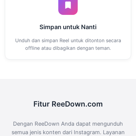
Simpan untuk Nanti
Unduh dan simpan Reel untuk ditonton secara
offline atau dibagikan dengan teman.
Fitur ReeDown.com
Dengan ReeDown Anda dapat mengunduh
semua jenis konten dari Instagram. Layanan