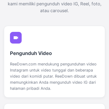
kami memiliki pengunduh video IG, Reel, foto,
atau carousel.
Pengunduh Video
ReeDown.com mendukung pengunduhan video
Instagram untuk video tunggal dan beberapa
video dari komidi putar. ReeDown dibuat untuk
memungkinkan Anda mengunduh video IG dari
halaman pribadi Anda.