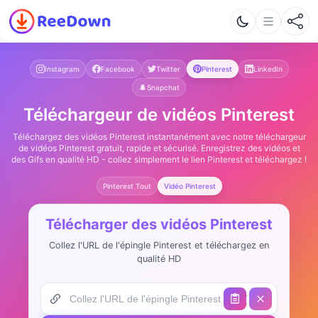
Instagram
Facebook
Twitter
Pinterest
LinkedIn
Snapchat
Téléchargeur de vidéos Pinterest
Téléchargez des vidéos Pinterest instantanément avec notre téléchargeur
de vidéos Pinterest gratuit, rapide et sécurisé. Enregistrez des vidéos et
des Gifs en qualité HD - collez simplement le lien Pinterest et téléchargez !
Pinterest Tout
Vidéo Pinterest
Télécharger des vidéos Pinterest
Collez l'URL de l'épingle Pinterest et téléchargez en
qualité HD