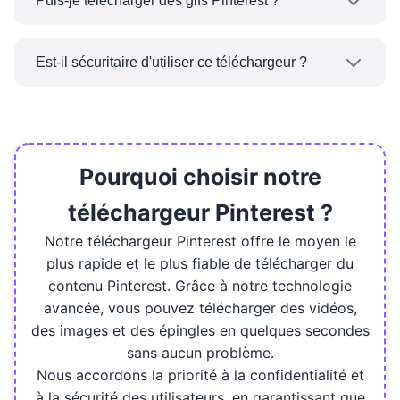
Puis-je télécharger des gifs Pinterest ?
télécharger une qualité vidéo HD.
Oui, notre outil peut télécharger des gifs
Pinterest ainsi que des vidéos et des photos.
Est-il sécuritaire d'utiliser ce téléchargeur ?
Oui, notre téléchargeur Pinterest est totalement
sûr à utiliser. Nous ne stockons pas vos
données ou exiger des informations
personnelles. Tous les téléchargements sont
Pourquoi choisir notre
traités en toute sécurité.
téléchargeur Pinterest ?
Notre téléchargeur Pinterest offre le moyen le
plus rapide et le plus fiable de télécharger du
contenu Pinterest. Grâce à notre technologie
avancée, vous pouvez télécharger des vidéos,
des images et des épingles en quelques secondes
sans aucun problème.
Nous accordons la priorité à la confidentialité et
à la sécurité des utilisateurs, en garantissant que