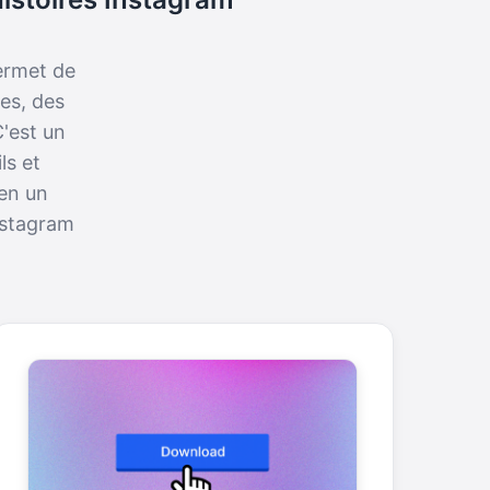
ermet de
es, des
C'est un
ls et
 en un
nstagram