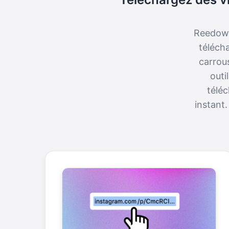
Reedown
téléch
carrous
outi
téléc
instant