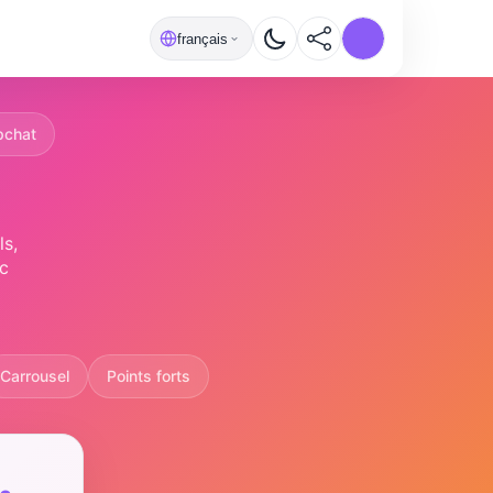
français
pchat
ls,
c
Carrousel
Points forts