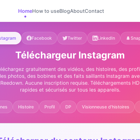
Home
How to use
Blog
About
Contact
stagram
Facebook
Twitter
LinkedIn
Sna
Téléchargeur Instagram
léchargez gratuitement des vidéos, des histoires, des profi
des photos, des bobines et des faits saillants Instagram ave
Reedown. Aucune inscription requise. Téléchargements HD
rapides et sécurisés sur tous les appareils.
ines
Histoire
Profil
DP
Visionneuse d'histoires