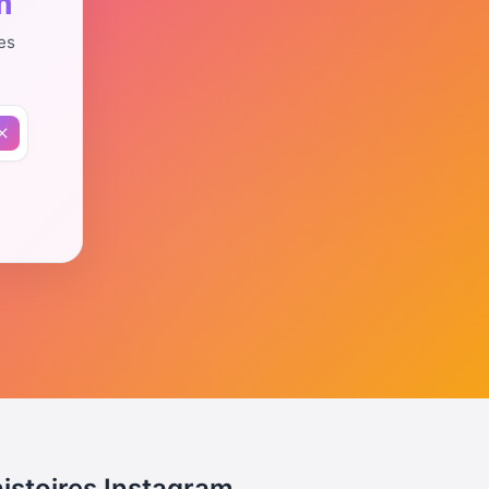
m
es
histoires Instagram