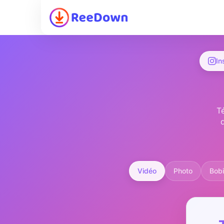
In
Té
Vidéo
Photo
Bob