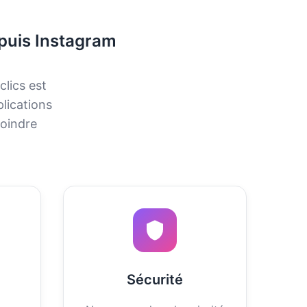
puis Instagram
lics est
plications
moindre
Sécurité