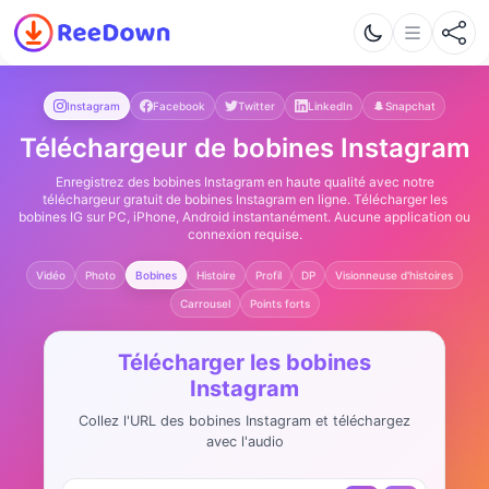
Instagram
Facebook
Twitter
LinkedIn
Snapchat
Téléchargeur de bobines Instagram
Enregistrez des bobines Instagram en haute qualité avec notre
téléchargeur gratuit de bobines Instagram en ligne. Télécharger les
bobines IG sur PC, iPhone, Android instantanément. Aucune application ou
connexion requise.
Vidéo
Photo
Bobines
Histoire
Profil
DP
Visionneuse d'histoires
Carrousel
Points forts
Télécharger les bobines
Instagram
Collez l'URL des bobines Instagram et téléchargez
avec l'audio