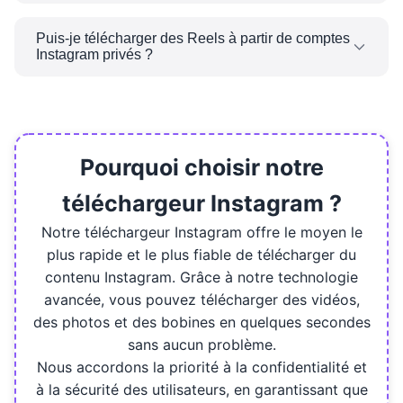
Aucune connexion n'est requise. Vous pouvez
télécharger n'importe quelle bobine Instagram
Puis-je télécharger des Reels à partir de comptes
Instagram privés ?
publique sans vous connecter à votre compte.
compte.
Non, vous ne pouvez télécharger des Reels qu'à
partir de comptes Instagram publics. Le
contenu en privé les comptes sont protégés et
ne peuvent donc pas être téléchargés.
Pourquoi choisir notre
téléchargeur Instagram ?
Notre téléchargeur Instagram offre le moyen le
plus rapide et le plus fiable de télécharger du
contenu Instagram. Grâce à notre technologie
avancée, vous pouvez télécharger des vidéos,
des photos et des bobines en quelques secondes
sans aucun problème.
Nous accordons la priorité à la confidentialité et
à la sécurité des utilisateurs, en garantissant que