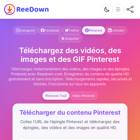
Instagram
Facebook
Twitter
Pinterest
LinkedIn
Snapchat
Téléchargez des vidéos, des
images et des GIF Pinterest
Téléchargez instantanément des vidéos, des images et des épingles
Pinterest avec Reedown.com. Enregistrez du contenu de qualité HD
gratuitement et sans inscription. Téléchargements rapides, sécurisés et
illimités. Fonctionne sur tous les appareils.
Pinterest Tout
Vidéo Pinterest
Télécharger du contenu Pinterest
Collez l'URL de l'épingle Pinterest et téléchargez des
épingles, des vidéos et des images en qualité HD.