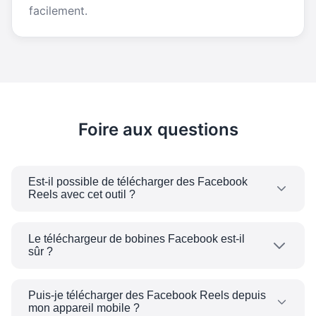
facilement.
Foire aux questions
Est-il possible de télécharger des Facebook
Reels avec cet outil ?
Oui, si le Reel est accessible au public, vous
pouvez le télécharger avec notre outil
Le téléchargeur de bobines Facebook est-il
sûr ?
Facebook Reels Downloader.
Oui! Notre outil est sûr et sécurisé, nous ne
conservons aucune donnée et vous êtes
Puis-je télécharger des Facebook Reels depuis
mon appareil mobile ?
totalement anonyme.