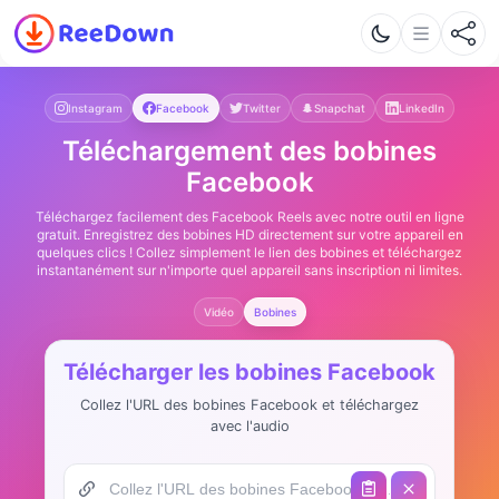
Instagram
Facebook
Twitter
Snapchat
LinkedIn
Téléchargement des bobines
Facebook
Téléchargez facilement des Facebook Reels avec notre outil en ligne
gratuit. Enregistrez des bobines HD directement sur votre appareil en
quelques clics ! Collez simplement le lien des bobines et téléchargez
instantanément sur n'importe quel appareil sans inscription ni limites.
Vidéo
Bobines
Télécharger les bobines Facebook
Collez l'URL des bobines Facebook et téléchargez
avec l'audio