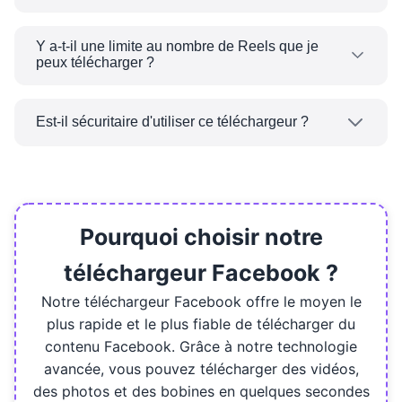
Oui, vous pouvez utiliser notre téléchargeur de
bobines Facebook à partir d'un navigateur
Y a-t-il une limite au nombre de Reels que je
peux télécharger ?
mobile ou de bureau. Copiez simplement le lien
correctement et vous pourrez télécharger Reels
Non! Il n’y a pas de limite au téléchargement de
où que vous soyez !
Facebook Reels, alors téléchargez-en autant
Est-il sécuritaire d'utiliser ce téléchargeur ?
que vous le souhaitez. C'est totalement illimité !
Oui, notre téléchargeur Facebook est
totalement sûr à utiliser. Nous ne stockons pas
vos données ou exiger des informations
personnelles. Tous les téléchargements sont
Pourquoi choisir notre
traités en toute sécurité.
téléchargeur Facebook ?
Notre téléchargeur Facebook offre le moyen le
plus rapide et le plus fiable de télécharger du
contenu Facebook. Grâce à notre technologie
avancée, vous pouvez télécharger des vidéos,
des photos et des bobines en quelques secondes