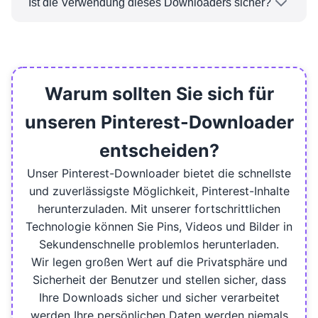
nicht aufgerufen oder heruntergeladen werden.
Ist die Verwendung dieses Downloaders sicher?
und GIFs herunterzuladen, wie Sie möchten, und
Ja, die Verwendung unseres Pinterest-
zwar mit oder ohne Beschränkung der täglichen
Downloaders ist absolut sicher. Wir speichern
oder monatlichen Downloads.
Ihre Daten nicht oder persönliche Informationen
benötigen. Alle Downloads werden sicher
Warum sollten Sie sich für
verarbeitet.
unseren Pinterest-Downloader
entscheiden?
Unser Pinterest-Downloader bietet die schnellste
und zuverlässigste Möglichkeit, Pinterest-Inhalte
herunterzuladen. Mit unserer fortschrittlichen
Technologie können Sie Pins, Videos und Bilder in
Sekundenschnelle problemlos herunterladen.
Wir legen großen Wert auf die Privatsphäre und
Sicherheit der Benutzer und stellen sicher, dass
Ihre Downloads sicher und sicher verarbeitet
werden Ihre persönlichen Daten werden niemals