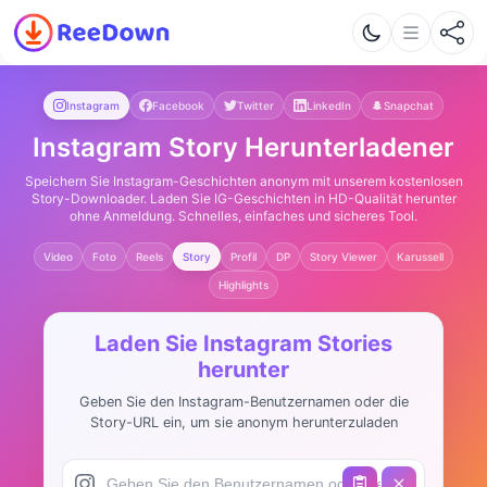
Instagram
Facebook
Twitter
LinkedIn
Snapchat
Instagram Story Herunterladener
Speichern Sie Instagram-Geschichten anonym mit unserem kostenlosen
Story-Downloader. Laden Sie IG-Geschichten in HD-Qualität herunter
ohne Anmeldung. Schnelles, einfaches und sicheres Tool.
Video
Foto
Reels
Story
Profil
DP
Story Viewer
Karussell
Highlights
Laden Sie Instagram Stories
herunter
Geben Sie den Instagram-Benutzernamen oder die
Story-URL ein, um sie anonym herunterzuladen