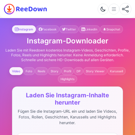
Instagram
Facebook
Twitter
LinkedIn
Snapchat
Instagram-Downloader
Laden Sie mit Reedown kostenlos Instagram-Videos, Geschichten, Profile,
Fotos, Reels und Highlights herunter. Keine Anmeldung erforderlich.
Schnelle und sichere HD-Downloads auf allen Geräten.
Video
Foto
Reels
Story
Profil
DP
Story Viewer
Karussell
Highlights
Laden Sie Instagram-Inhalte
herunter
Fügen Sie die Instagram-URL ein und laden Sie Videos,
Fotos, Rollen, Geschichten, Karussells und Highlights
herunter.