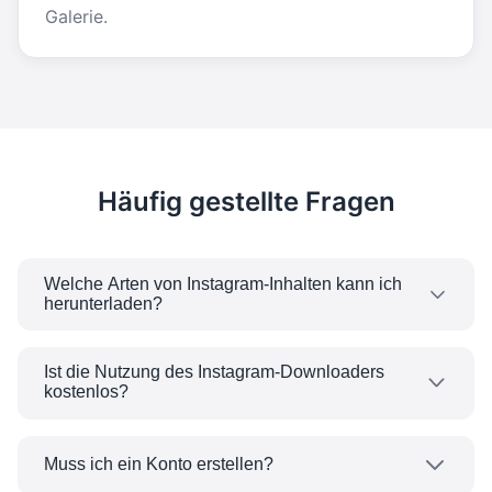
Galerie.
Häufig gestellte Fragen
Welche Arten von Instagram-Inhalten kann ich
herunterladen?
Sie können Instagram-Videos, Fotos, Reels und
Karussellbeiträge herunterladen. Unser Tool
Ist die Nutzung des Instagram-Downloaders
kostenlos?
unterstützt alle öffentlichen Instagram-Inhalte.
Ja, die Nutzung unseres Instagram-
Downloaders ist völlig kostenlos. Keine
Muss ich ein Konto erstellen?
Registrierung, Kein Abonnement und keine