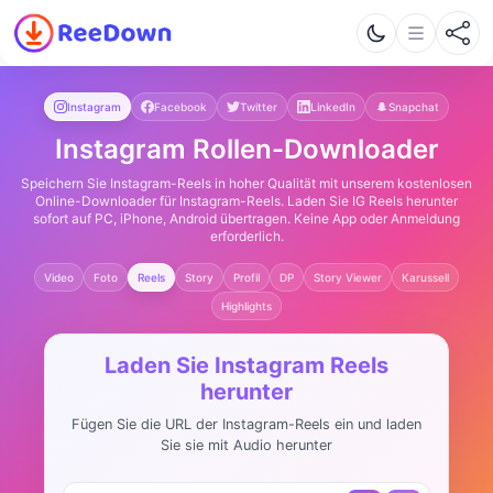
Instagram
Facebook
Twitter
LinkedIn
Snapchat
Instagram Rollen-Downloader
Speichern Sie Instagram-Reels in hoher Qualität mit unserem kostenlosen
Online-Downloader für Instagram-Reels. Laden Sie IG Reels herunter
sofort auf PC, iPhone, Android übertragen. Keine App oder Anmeldung
erforderlich.
Video
Foto
Reels
Story
Profil
DP
Story Viewer
Karussell
Highlights
Laden Sie Instagram Reels
herunter
Fügen Sie die URL der Instagram-Reels ein und laden
Sie sie mit Audio herunter